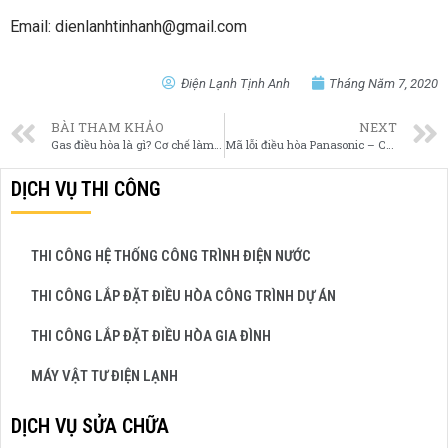
Email: dienlanhtinhanh@gmail.com
Điện Lạnh Tịnh Anh
Tháng Năm 7, 2020
BÀI THAM KHẢO
NEXT
Gas điều hòa là gì? Cơ chế làm lạnh và phân loại
Mã lỗi điều hòa Panasonic – Cách kiểm tra và chẩn đoán
DỊCH VỤ THI CÔNG
THI CÔNG HỆ THỐNG CÔNG TRÌNH ĐIỆN NƯỚC
THI CÔNG LẮP ĐẶT ĐIỀU HÒA CÔNG TRÌNH DỰ ÁN
THI CÔNG LẮP ĐẶT ĐIỀU HÒA GIA ĐÌNH
MÁY VẬT TƯ ĐIỆN LẠNH
DỊCH VỤ SỬA CHỮA