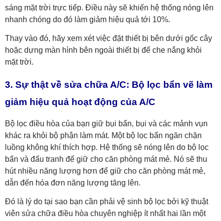
sáng mặt trời trực tiếp. Điều này sẽ khiến hệ thống nóng lên
nhanh chóng do đó làm giảm hiệu quả tới 10%.
Thay vào đó, hãy xem xét việc đặt thiết bị bên dưới gốc cây
hoặc dựng màn hình bên ngoài thiết bị để che nắng khỏi
mặt trời.
3. Sự thật về sửa chữa A/C: Bộ lọc bẩn vẽ làm
giảm hiệu quả hoạt động của A/C
Bộ lọc điều hòa của bạn giữ bụi bẩn, bụi và các mảnh vụn
khác ra khỏi bộ phận làm mát. Một bộ lọc bẩn ngăn chặn
luồng không khí thích hợp. Hệ thống sẽ nóng lên do bộ lọc
bẩn và đấu tranh để giữ cho căn phòng mát mẻ. Nó sẽ thu
hút nhiều năng lượng hơn để giữ cho căn phòng mát mẻ,
dẫn đến hóa đơn năng lượng tăng lên.
Đó là lý do tại sao bạn cần phải vệ sinh bộ lọc bởi kỹ thuật
viên sửa chữa điều hòa chuyên nghiệp ít nhất hai lần một