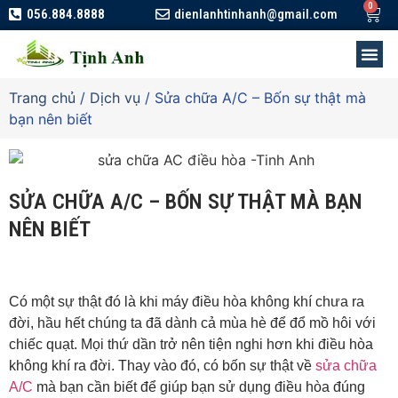
056.884.8888
dienlanhtinhanh@gmail.com
Trang chủ
/
Dịch vụ
/ Sửa chữa A/C – Bốn sự thật mà
bạn nên biết
SỬA CHỮA A/C – BỐN SỰ THẬT MÀ BẠN
NÊN BIẾT
Có một sự thật đó là khi máy điều hòa không khí chưa ra
đời, hầu hết chúng ta đã dành cả mùa hè để đổ mồ hôi với
chiếc quạt. Mọi thứ dần trở nên tiện nghi hơn khi điều hòa
không khí ra đời. Thay vào đó, có bốn sự thật về
sửa chữa
A/C
mà bạn cần biết để giúp bạn sử dụng điều hòa đúng