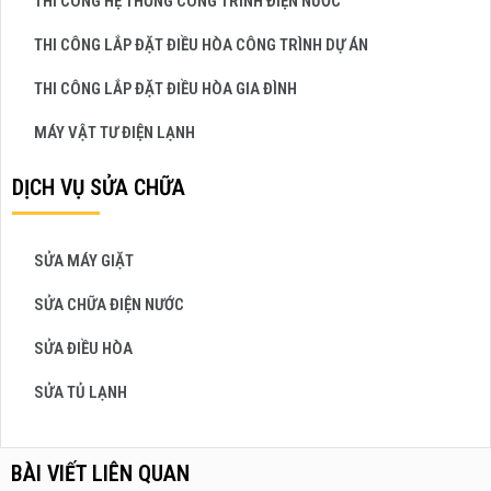
THI CÔNG HỆ THỐNG CÔNG TRÌNH ĐIỆN NƯỚC
THI CÔNG LẮP ĐẶT ĐIỀU HÒA CÔNG TRÌNH DỰ ÁN
THI CÔNG LẮP ĐẶT ĐIỀU HÒA GIA ĐÌNH
MÁY VẬT TƯ ĐIỆN LẠNH
DỊCH VỤ SỬA CHỮA
SỬA MÁY GIẶT
SỬA CHỮA ĐIỆN NƯỚC
SỬA ĐIỀU HÒA
SỬA TỦ LẠNH
BÀI VIẾT LIÊN QUAN