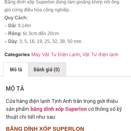
Băng dính xốp Superlon dùng làm gioăng khớp nối ống
gió cứng điều hòa công nghiệp .
Quy Cách:
–
Dài
: 9.14m
–
Rộng
: từ 3cm đến 20cm
– Dày
: 3, 5, 16, 19, 25, 32, 38, 50 mm
Categories
Máy Vật Tư Điện Lạnh
,
Vật Tư điện lạnh
Mô tả
Đánh giá (0)
MÔ TẢ
Cửa hàng điện lạnh Tịnh Anh trân trọng giới thiệu
sản phẩm
băng dính xốp Superlon
có thông số kỹ
thuật chi tiết như sau:
BĂNG DÍNH XỐP SUPERLON