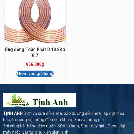
Ống đồng Toàn Phát D 18.88 x
0.7
856.000
₫
Thêm vào giỏ hàng
TỊNH ANH
Dịch vụ sửa điều hòa, bảo dưỡng điều hòa, lắp đặt điều
hòa, thi công hệ thống điều hòa không khí và thông gió.
Thi công hệ thống điện nước, Sửa tủ lạnh, Sửa máy giặt, Cung cấp
máy móc, vật tư, phụ kiện điện lạnh.